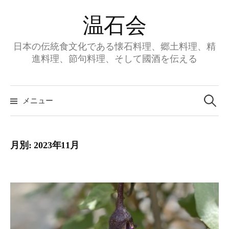
コ
温石会
ン
テ
日本の伝統食文化である懐石料理、郷土料理、精
ン
進料理、節句料理、そして國酒を伝える
ツ
へ
ス
メニュー
検
キ
ッ
索
プ
月別: 2023年11月
: