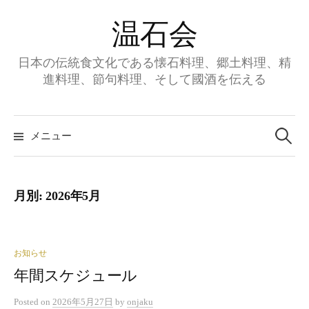
コ
温石会
ン
テ
日本の伝統食文化である懐石料理、郷土料理、精
ン
進料理、節句料理、そして國酒を伝える
ツ
へ
ス
メニュー
検
キ
ッ
索
プ
月別: 2026年5月
:
お知らせ
年間スケジュール
Posted
on
2026年5月27日
by
onjaku